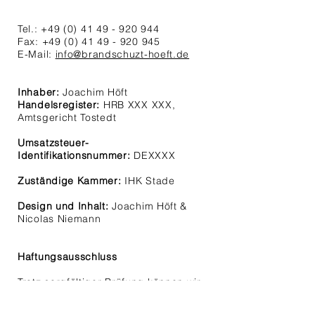
Tel.:
+49 (0) 41 49
- 920 944
Fax:
+49 (0) 41 49
- 920 945
E-Mail:
info@brandschuzt-hoeft.de
Inhaber:
Joachim Höft
Handelsregister:
HRB XXX XXX,
Amtsgericht Tostedt
Umsatzsteuer-
Identifikationsnummer:
DEXXXX​
Zuständige Kammer:
IHK Stade
Design und Inhalt:
Joachim Höft &
Nicolas Niemann
Haftungsausschluss
Trotz sorgfältiger Prüfung können wir
keine Haftung für die Inhalte externer
Links übernehmen. Für den Inhalt